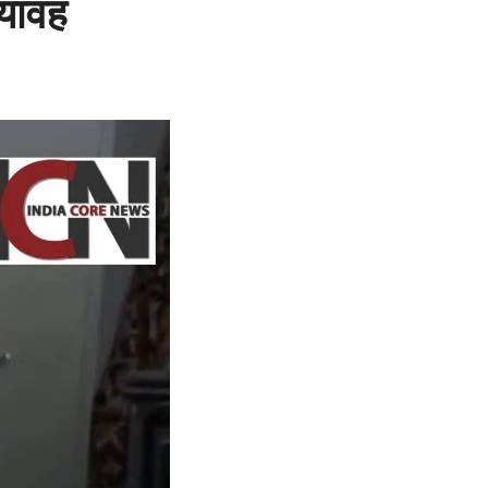
भयावह