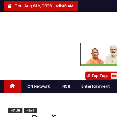
S
Thu. Aug 6th, 2026
4:11:50 AM
k
i
p
t
o
c
o
n
t
Top Tags
e
lat
n
ICN Network
NCR
Entertainment
t
HEALTH
NEWS