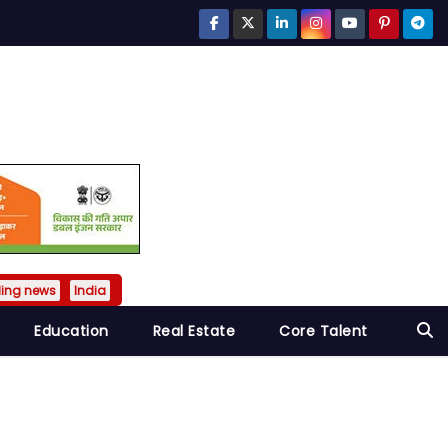
ding news
India
Education
Real Estate
Core Talent