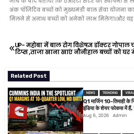
जांच के बाद बताया कि एआरटी सेंटर की स्थापना से लेक
अंक पॉजिटिव बच्चों को मुख्यमंत्री बाल सेवा योजना क
मिलने से अनाथ बच्चों को अनेको लाभ मिलेगा।और वह भी
UP- महोबा में बाल रोग विशेषज्ञ डॉक्टर गोपाल चंद्
P
टिप्स ,ताजा खाना खाएं नौनीहाल बच्चों को घर मे
o
s
Related Post
t
NEWS
TRENDING
VIRA
n
Q1 मार्जिन 10-तिमाही के न
a
इंडिया के शेयर फोकस में हैं
Aug 6, 2026
Admin
v