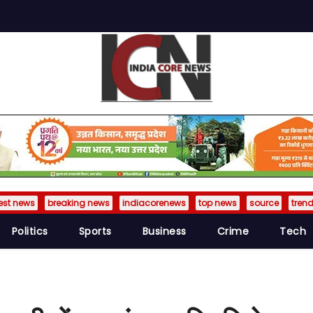
est news
breaking news
indiacorenews
top news
source
tren
Politics
Sports
Business
Crime
Tech