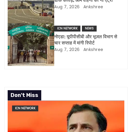
डाक कांवड़, आम वाहनों की नो एंट्री
t
Aug 7, 2026
Ankshree
i
o
ICN NETWORK
NEWS
नोएडा: यूपीपीसीबी और भूजल विभाग से
n
चार सप्ताह में मांगी रिपोर्ट
Aug 7, 2026
Ankshree
Don't Miss
ICN NETWORK