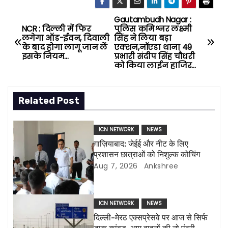
Gautambudh Nagar :
P
NCR : दिल्ली में फिर
पुलिस कमिश्नर लक्ष्मी
लगेगा ऑड-ईवन, दिवाली
सिंह ने लिया बड़ा
o
के बाद होगा लागू जान लें
एक्शन,नॉएडा थाना 49
इसके नियम…
प्रभारी संदीप सिंह चौधरी
s
को किया लाईन हाजिर…
t
Related Post
n
a
ICN NETWORK
NEWS
ग़ाज़ियाबाद: जेईई और नीट के लिए
v
प्रशासन छात्राओं को निशुल्क कोचिंग
Aug 7, 2026
Ankshree
i
g
ICN NETWORK
NEWS
a
दिल्ली-मेरठ एक्सप्रेसवे पर आज से सिर्फ