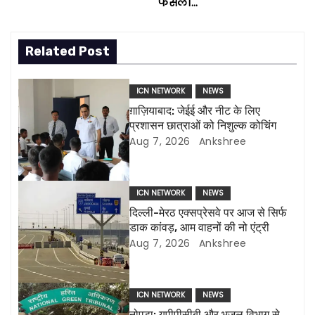
फैसला…
t
n
Related Post
a
ICN NETWORK
NEWS
v
ग़ाज़ियाबाद: जेईई और नीट के लिए
प्रशासन छात्राओं को निशुल्क कोचिंग
i
Aug 7, 2026
Ankshree
g
a
ICN NETWORK
NEWS
दिल्ली-मेरठ एक्सप्रेसवे पर आज से सिर्फ
t
डाक कांवड़, आम वाहनों की नो एंट्री
Aug 7, 2026
Ankshree
i
o
ICN NETWORK
NEWS
नोएडा: यूपीपीसीबी और भूजल विभाग से