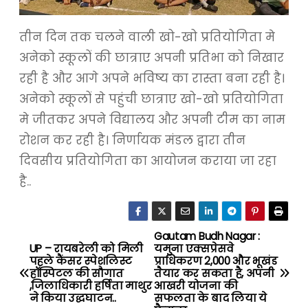
तीन दिन तक चलने वाली खो-खो प्रतियोगिता मे
अनेको स्कूलों की छात्राए अपनी प्रतिभा को निखार
रही है और आगे अपने भविष्य का रास्ता बना रही है।
अनेको स्कूलों से पहुंची छात्राए खो-खो प्रतियोगिता
मे जीतकर अपने विद्यालय और अपनी टीम का नाम
रोशन कर रही है। निर्णायक मंडल द्वारा तीन
दिवसीय प्रतियोगिता का आयोजन कराया जा रहा
है..
Gautam Budh Nagar :
P
UP – रायबरेली को मिली
यमुना एक्सप्रेसवे
पहले कैंसर स्पेशलिस्ट
प्राधिकरण 2,000 और भूखंड
o
हॉस्पिटल की सौगात
तैयार कर सकता है, अपनी
,जिलाधिकारी हर्षिता माथुर
आखरी योजना की
s
ने किया उद्धघाटन..
सफलता के बाद लिया ये