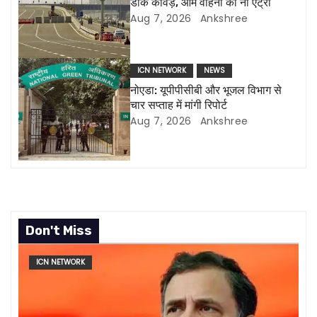
डाक कांवड़, आम वाहनों की नो एंट्री
t
Aug 7, 2026
Ankshree
i
o
ICN NETWORK
NEWS
नोएडा: यूपीपीसीबी और भूजल विभाग से
n
चार सप्ताह में मांगी रिपोर्ट
Aug 7, 2026
Ankshree
Don't Miss
ICN NETWORK