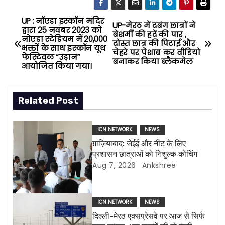
UP : नॉएडा इस्कॉन मंदिर
P
UP-मेरठ में दबंग छात्रों ने
द्वारा 25 नवंबर 2023 को
बेशर्मी की हदें की पार ,
नोएडा स्टेडियम में 20,000
o
दोस्त छात्र की पिटाई और
भक्तों के साथ इस्कॉन यूथ
चेहरे पर पेशाब कर वीडियो
फेस्टिवल “उड़ान”
बनाकर किया ब्लैकमेल
s
आयोजित किया गया।
t
Related Post
n
a
ICN NETWORK
NEWS
ग़ाज़ियाबाद: जेईई और नीट के लिए
v
प्रशासन छात्राओं को निशुल्क कोचिंग
Aug 7, 2026
Ankshree
i
g
ICN NETWORK
NEWS
a
दिल्ली-मेरठ एक्सप्रेसवे पर आज से सिर्फ