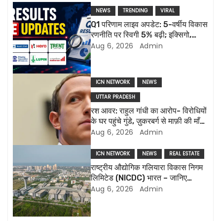
n
NEWS
TRENDING
VIRAL
a
Q1 परिणाम लाइव अपडेट: 5-वर्षीय विकास
रणनीति पर स्विगी 5% बढ़ी; इक्सिगो,
v
ल्यूपिन की रिपोर्ट आज
Aug 6, 2026
Admin
i
g
ICN NETWORK
NEWS
UTTAR PRADESH
a
रश आवर: राहुल गांधी का आरोप- विरोधियों
के घर पहुंचे गुंडे, ज़ुकरबर्ग से माफ़ी की माँग
t
और भी कई मुद्दे
Aug 6, 2026
Admin
i
ICN NETWORK
NEWS
REAL ESTATE
o
राष्ट्रीय औद्योगिक गलियारा विकास निगम
लिमिटेड (NICDC) भारत – जानिए
n
सबकुछ
Aug 6, 2026
Admin