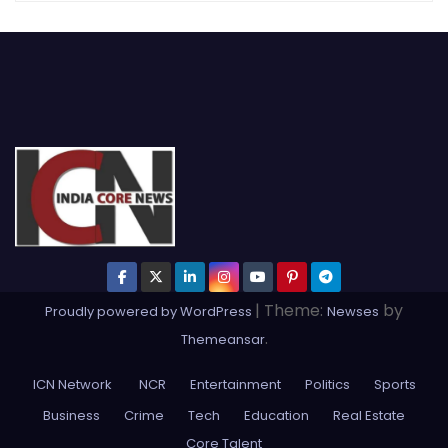
|
Theme:
by
Proudly powered by WordPress
Newses
.
Themeansar
ICN Network
NCR
Entertainment
Politics
Sports
Business
Crime
Tech
Education
Real Estate
Core Talent