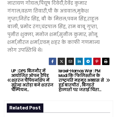
नारायण गोयल,पियूष दिवेदी,देवेंद्र कुमार
गंगाल,वरुण तिवारी,पी के अग्रवाल,मुकेश
गुप्ता,जितेंद्र सिंह, बी के मित्तल,पवन सिंह,राहुल
बाली, प्रमोद रंगा,चंद्रपाल सिंह, राम बाबू गुप्ता,
पुनीत शुक्ला, मनोज शर्मा,सुनील कुमार, सोनू
शर्मा,नीरज शर्मा,एवम् शहर के काफी गणमान्य
लोग उपस्तिथि थे।
UP : DPS बिजनौर में
Israel-Hamas War : PM
P
आयोजित ओपन रैपिड
Modi कि फिलिस्तीन के
शतरंज चैंपियनशिप में
राष्ट्रपति महमूद अब्बास से
o
सुरेन्द्र अरोड़ा बने शतरंज
हुई बातचीत , बिगड़ते
चैम्पियन…
हालातों पर जताई चिंता…
s
t
Related Post