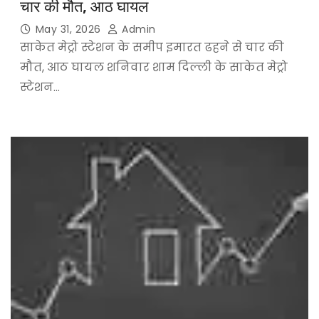
चार की मौत, आठ घायल
May 31, 2026
Admin
साकेत मेट्रो स्टेशन के समीप इमारत ढहने से चार की
मौत, आठ घायल शनिवार शाम दिल्ली के साकेत मेट्रो
स्टेशन…