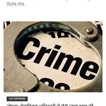
विशेष टीम…
ICN NETWORK