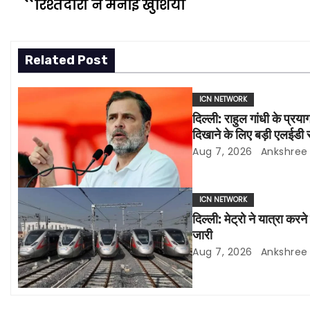
रिश्तेदारो ने मनाई खुशियाँ
o
s
Related Post
t
ICN NETWORK
n
दिल्ली: राहुल गांधी के प्र
a
दिखाने के लिए बड़ी एलईडी 
Aug 7, 2026
Ankshree
v
i
ICN NETWORK
दिल्ली: मेट्रो ने यात्रा करन
g
जारी
a
Aug 7, 2026
Ankshree
t