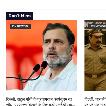
i
o
Don't Miss
n
ICN NETWORK
ICN NETWOR
दिल्ली: राहुल गांधी के प्रयागराज कार्यक्रम का
दिल्ली: नारकोट
सीधा प्रसारण दिखाने के लिए बड़ी एलईडी स्क्रीन
रह रहे एक नाइ