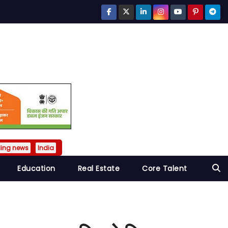
ding news
India
Education
Real Estate
Core Talent