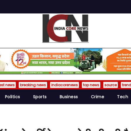
est news
breaking news
indiacorenews
top news
source
tren
Politics
Sports
Business
Crime
Tech