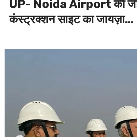
UP- Noida Airport की जॉइंट 
कंस्ट्रक्शन साइट का जायज़ा…